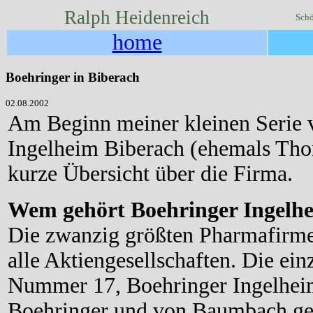
Ralph Heidenreich
Schö
home
Boehringer in Biberach
02.08.2002
Am Beginn meiner kleinen Serie v
Ingelheim Biberach (ehemals Thom
kurze Übersicht über die Firma.
Wem gehört Boehringer Ingelh
Die zwanzig größten Pharmafirmen
alle Aktiengesellschaften. Die ei
Nummer 17, Boehringer Ingelheim
Boehringer und von Baumbach ge