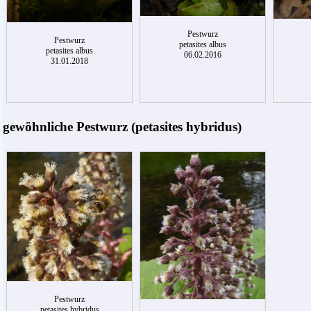
Pestwurz
Pestwurz
petasites albus
petasites albus
06.02.2016
31.01.2018
gewöhnliche Pestwurz (petasites hybridus)
Pestwurz
petasites hybridus