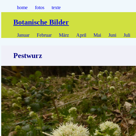
home
fotos
texte
Botanische Bilder
Januar
Februar
März
April
Mai
Juni
Juli
Pestwurz