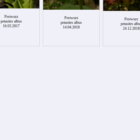
Pestwurz
Pestwurz
Pestwurz
petasites albus
petasites albus
petasites alb
16.03.2017
14.04.2018
24.12.2018